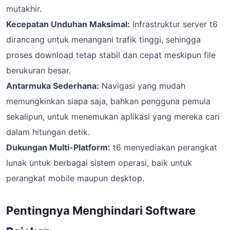
mutakhir.
Kecepatan Unduhan Maksimal:
Infrastruktur server t6
dirancang untuk menangani trafik tinggi, sehingga
proses download tetap stabil dan cepat meskipun file
berukuran besar.
Antarmuka Sederhana:
Navigasi yang mudah
memungkinkan siapa saja, bahkan pengguna pemula
sekalipun, untuk menemukan aplikasi yang mereka cari
dalam hitungan detik.
Dukungan Multi-Platform:
t6 menyediakan perangkat
lunak untuk berbagai sistem operasi, baik untuk
perangkat mobile maupun desktop.
Pentingnya Menghindari Software