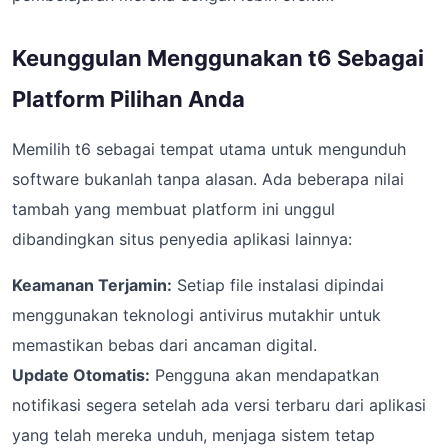
Keunggulan Menggunakan t6 Sebagai
Platform Pilihan Anda
Memilih t6 sebagai tempat utama untuk mengunduh
software bukanlah tanpa alasan. Ada beberapa nilai
tambah yang membuat platform ini unggul
dibandingkan situs penyedia aplikasi lainnya:
Keamanan Terjamin:
Setiap file instalasi dipindai
menggunakan teknologi antivirus mutakhir untuk
memastikan bebas dari ancaman digital.
Update Otomatis:
Pengguna akan mendapatkan
notifikasi segera setelah ada versi terbaru dari aplikasi
yang telah mereka unduh, menjaga sistem tetap