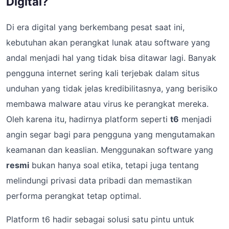
Digital?
Di era digital yang berkembang pesat saat ini,
kebutuhan akan perangkat lunak atau software yang
andal menjadi hal yang tidak bisa ditawar lagi. Banyak
pengguna internet sering kali terjebak dalam situs
unduhan yang tidak jelas kredibilitasnya, yang berisiko
membawa malware atau virus ke perangkat mereka.
Oleh karena itu, hadirnya platform seperti
t6
menjadi
angin segar bagi para pengguna yang mengutamakan
keamanan dan keaslian. Menggunakan software yang
resmi
bukan hanya soal etika, tetapi juga tentang
melindungi privasi data pribadi dan memastikan
performa perangkat tetap optimal.
Platform t6 hadir sebagai solusi satu pintu untuk