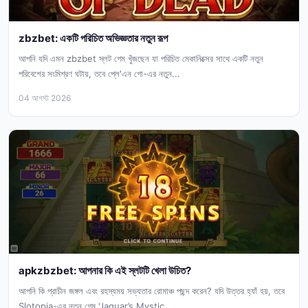
zbzbet: একটি পরিচিত অভিজ্ঞতার নতুন রূপ
আপনি যদি এমন zbzbet স্লট গেম খুঁজছেন যা পরিচিত মেকানিক্সের সাথে একটি নতুন
পরিবেশের সংমিশ্রণ ঘটায়, তবে প্লে'এন গো-এর নতুন...
04 আগস্ট 2026
apkzbzbet: আপনার কি এই স্লটটি খেলা উচিত?
আপনি কি প্রাচীন জঙ্গল এবং রহস্যময় সভ্যতার রোমাঞ্চ পছন্দ করেন? যদি উত্তর হ্যাঁ হয়, তবে
Slotopia-এর নতুন গেম 'Jaguar’s Mystic...