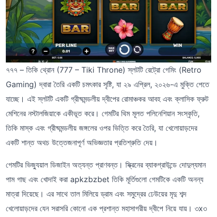
৭৭৭ – তিকি থ্রোন (777 – Tiki Throne) স্লটটি রেট্রো গেমিং (Retro
Gaming) দ্বারা তৈরি একটি চমৎকার সৃষ্টি, যা ২৯ এপ্রিল, ২০২৬-এ মুক্তি পেতে
যাচ্ছে। এই স্লটটি একটি গ্রীষ্মমন্ডলীয় দ্বীপের রোমাঞ্চকর আবহ এবং ক্লাসিক ফ্রুট
মেশিনের নস্টালজিয়াকে একীভূত করে। গেমটির থিম মূলত পলিনেশিয়ান সংস্কৃতি,
তিকি মাস্ক এবং গ্রীষ্মমন্ডলীয় জঙ্গলের ওপর ভিত্তি করে তৈরি, যা খেলোয়াড়দের
একটি শান্ত অথচ উত্তেজনাপূর্ণ অভিজ্ঞতার প্রতিশ্রুতি দেয়।
গেমটির ভিজ্যুয়াল ডিজাইন অত্যন্ত প্রাণবন্ত। স্ক্রিনের ব্যাকগ্রাউন্ডে দোদুল্যমান
পাম গাছ এবং খোদাই করা apkzbzbet তিকি মূর্তিগুলো গেমটিকে একটি অনন্য
মাত্রা দিয়েছে। এর সাথে তাল মিলিয়ে ড্রাম এবং সমুদ্রের ঢেউয়ের মৃদু শব্দ
খেলোয়াড়দের যেন সরাসরি কোনো এক প্রশান্ত মহাসাগরীয় দ্বীপে নিয়ে যায়। ৩x৩