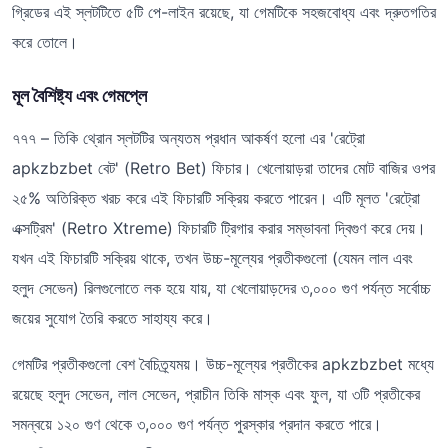
গ্রিডের এই স্লটটিতে ৫টি পে-লাইন রয়েছে, যা গেমটিকে সহজবোধ্য এবং দ্রুতগতির
করে তোলে।
মূল বৈশিষ্ট্য এবং গেমপ্লে
৭৭৭ – তিকি থ্রোন স্লটটির অন্যতম প্রধান আকর্ষণ হলো এর 'রেট্রো
apkzbzbet বেট' (Retro Bet) ফিচার। খেলোয়াড়রা তাদের মোট বাজির ওপর
২৫% অতিরিক্ত খরচ করে এই ফিচারটি সক্রিয় করতে পারেন। এটি মূলত 'রেট্রো
এক্সট্রিম' (Retro Xtreme) ফিচারটি ট্রিগার করার সম্ভাবনা দ্বিগুণ করে দেয়।
যখন এই ফিচারটি সক্রিয় থাকে, তখন উচ্চ-মূল্যের প্রতীকগুলো (যেমন লাল এবং
হলুদ সেভেন) রিলগুলোতে লক হয়ে যায়, যা খেলোয়াড়দের ৩,০০০ গুণ পর্যন্ত সর্বোচ্চ
জয়ের সুযোগ তৈরি করতে সাহায্য করে।
গেমটির প্রতীকগুলো বেশ বৈচিত্র্যময়। উচ্চ-মূল্যের প্রতীকের apkzbzbet মধ্যে
রয়েছে হলুদ সেভেন, লাল সেভেন, প্রাচীন তিকি মাস্ক এবং ফুল, যা ৩টি প্রতীকের
সমন্বয়ে ১২০ গুণ থেকে ৩,০০০ গুণ পর্যন্ত পুরস্কার প্রদান করতে পারে।