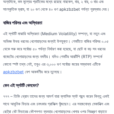
অন্যদিকে, কম মূল্যের প্রতীকের মধ্যে রয়েছে নারকেল, বার, ২ বার, ৩ বার এবং
সাংস্কৃতিক ড্রাম, যা ২০ গুণ থেকে ৪০ গুণ apkzbzbet পর্যন্ত পুরস্কার দেয়।
বাজির পরিসর এবং অস্থিরতা
এই স্লটটি মাঝারি অস্থিরতা (Medium Volatility) সম্পন্ন, যা নতুন এবং
অভিজ্ঞ উভয় ধরনের খেলোয়াড়দের জন্যই উপযুক্ত। গেমটিতে বাজির পরিসর ০.০৫
থেকে শুরু করে সর্বোচ্চ ৫০ পর্যন্ত নির্ধারণ করা হয়েছে, যা ছোট বা বড় সব ধরনের
বাজেটের খেলোয়াড়দের জন্য নমনীয়। যদিও গেমটির আরটিপি (RTP) সম্পর্কে
কোনো স্পষ্ট তথ্য নেই, তবুও এর ৩,০০০ গুণ সর্বোচ্চ জয়ের সম্ভাবনা এটিকে
apkzbzbet
বেশ আকর্ষণীয় করে তুলেছে।
কেন এই স্লটটি খেলবেন?
৭৭৭ – তিকি থ্রোন তাদের জন্য আদর্শ যারা ক্লাসিক স্লট পছন্দ করেন কিন্তু একই
সাথে আধুনিক ফিচার এবং চমৎকার গ্রাফিক্স খুঁজছেন। এর সহজবোধ্য মেকানিক্স এবং
রেট্রো বেট ফিচারের কৌশলগত ব্যবহার খেলোয়াড়দের খেলার ওপর নিয়ন্ত্রণ বাড়াতে