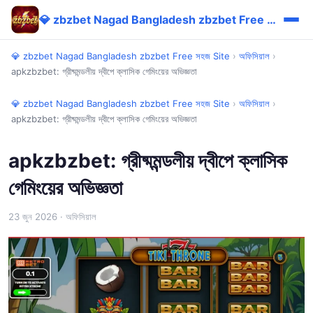
💎 zbzbet Nagad Bangladesh zbzbet Free সহজ Site
💎 zbzbet Nagad Bangladesh zbzbet Free সহজ Site
›
অফিসিয়াল
›
apkzbzbet: গ্রীষ্মমন্ডলীয় দ্বীপে ক্লাসিক গেমিংয়ের অভিজ্ঞতা
💎 zbzbet Nagad Bangladesh zbzbet Free সহজ Site
›
অফিসিয়াল
›
apkzbzbet: গ্রীষ্মমন্ডলীয় দ্বীপে ক্লাসিক গেমিংয়ের অভিজ্ঞতা
apkzbzbet: গ্রীষ্মমন্ডলীয় দ্বীপে ক্লাসিক
গেমিংয়ের অভিজ্ঞতা
23 জুন 2026
· অফিসিয়াল