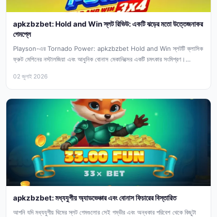
apkzbzbet: Hold and Win স্লট রিভিউ: একটি ঝড়ের মতো উত্তেজনাকর
গেমপ্লে
Playson-এর Tornado Power: apkzbzbet Hold and Win স্লটটি ক্লাসিক
ফ্রুট মেশিনের নস্টালজিয়া এবং আধুনিক বোনাস মেকানিক্সের একটি চমৎকার সংমিশ্রণ।
আপনি...
02 জুলাই 2026
apkzbzbet: মধ্যযুগীয় অ্যাডভেঞ্চার এবং বোনাস ফিচারের বিস্তারিত
আপনি যদি মধ্যযুগীয় থিমের স্লট গেমগুলোর সেই গম্ভীর এবং অন্ধকার পরিবেশ থেকে কিছুটা