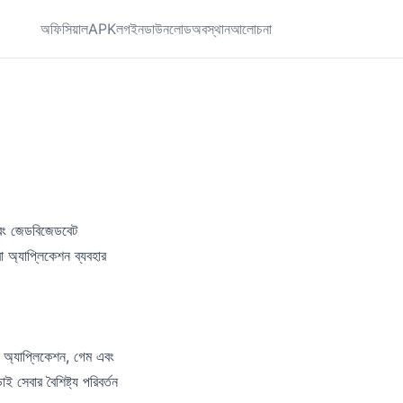
অফিসিয়াল
APK
লগইন
ডাউনলোড
অবস্থান
আলোচনা
এবং জেডবিজেডবেট
 অ্যাপ্লিকেশন ব্যবহার
 অ্যাপ্লিকেশন, গেম এবং
 সেবার বৈশিষ্ট্য পরিবর্তন