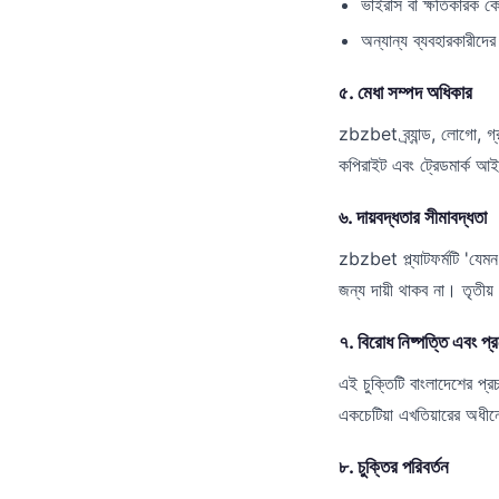
ভাইরাস বা ক্ষতিকারক 
অন্যান্য ব্যবহারকারীদের 
৫. মেধা সম্পদ অধিকার
zbzbet ব্র্যান্ড, লোগো, গ
কপিরাইট এবং ট্রেডমার্ক আইন
৬. দায়বদ্ধতার সীমাবদ্ধতা
zbzbet প্ল্যাটফর্মটি 'য
জন্য দায়ী থাকব না। তৃতীয়
৭. বিরোধ নিষ্পত্তি এবং প
এই চুক্তিটি বাংলাদেশের প
একচেটিয়া এখতিয়ারের অধীন
৮. চুক্তির পরিবর্তন