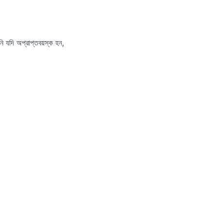
ি যদি অপ্রাপ্তবয়স্ক হন,