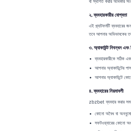
বা স্থগিত করার অধিকার সং
২. ব্যবহারকারীর যোগ্যতা
এই প্ল্যাটফর্মটি ব্যবহারে
তবে আপনার অভিভাবকের তত্ত
৩. অ্যাকাউন্ট নিবন্ধন এবং 
ব্যবহারকারীকে সঠিক এবং
আপনার অ্যাকাউন্টের পাস
আপনার অ্যাকাউন্টে কো
৪. ব্যবহারের নিয়মাবলী
zbzbet ব্যবহার করার সময়
কোনো অবৈধ বা অননুমোদিত
সফটওয়্যারের কোনো অংশ 